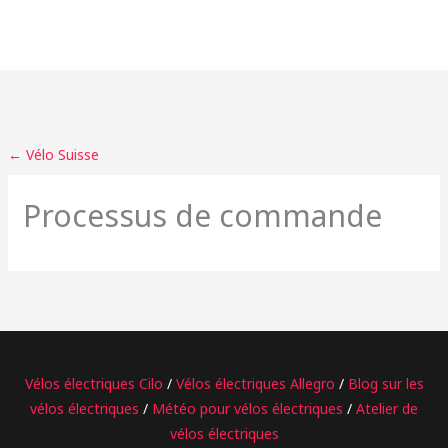
Aller
au
contenu
← Vélo Suisse
Processus de commande
Vélos électriques Cilo
/
Vélos électriques Allegro
/
Blog sur les
vélos électriques
/
Météo pour vélos électriques
/
Atelier de
vélos électriques