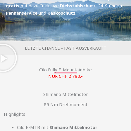
gratis
mit dazu. Inklusive
Diebstahlschutz
, 24-Stunden
Pannenservice
und
Kaskoschutz
.
LETZTE CHANCE - FAST AUSVERKAUFT
Cilo Fully E-Mountainbike
NUR CHF 2´790.-
Shimano Mittelmotor
85 Nm Drehmoment
Highlights
Cilo E-MTB mit
Shimano Mittelmotor