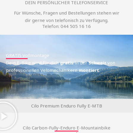
DEIN PERSÖNLICHER TELEFONSERVICE
Für Wünsche, Fragen und Bestellungen stehen wir
dir gerne von telefonisch zu Verfügung.
Telefon: 044 505 16 16
GRATIS Vollmontage
Dein E-Bike wird für dich
gratis
in der
Schweiz
von
professionellen Velomechanikern
montiert
.
Cilo Premium Enduro Fully E-MTB
Cilo Carbon-Fully-Enduro E-Mountainbike