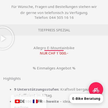
Für Wünsche, Fragen und Bestellungen stehen wir
dir gerne von telefonisch zu Verfügung.
Telefon: 044 505 16 16
TIEFPREIS SPEZIAL
Allegro E-Mountainbike
NUR CHF 1´000.-
% Einmaliges Angebot %
Highlights
9 Unterstützungsstufen:
Kraftvoll bergauf, leise
und effizient im Alltag.
E-Bike Beratung
Bis zu 100 km Reichweite
– ideal für Touren und
DE
FR
Ausflüge.