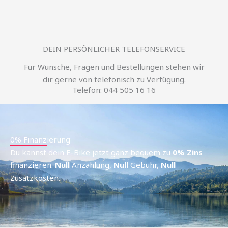
DEIN PERSÖNLICHER TELEFONSERVICE
Für Wünsche, Fragen und Bestellungen stehen wir
dir gerne von telefonisch zu Verfügung.
Telefon: 044 505 16 16
0% Finanzierung
Du kannst dein E-Bike jetzt ganz bequem zu
0% Zins
finanzieren.
Null
Anzahlung,
Null
Gebühr,
Null
Zusatzkosten.