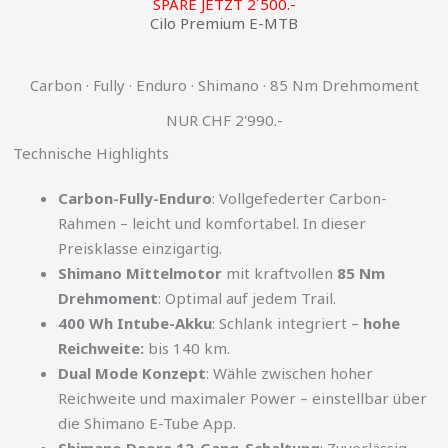
SPARE JETZT 2´500.-
Cilo Premium E-MTB
Carbon · Fully · Enduro · Shimano · 85 Nm Drehmoment
NUR CHF 2'990.-
Technische Highlights
Carbon-Fully-Enduro
: Vollgefederter Carbon-
Rahmen – leicht und komfortabel. In dieser
Preisklasse einzigartig.
Shimano Mittelmotor
mit kraftvollen
85 Nm
Drehmoment
: Optimal auf jedem Trail.
400 Wh Intube-Akku
: Schlank integriert –
hohe
Reichweite:
bis 140 km.
Dual Mode Konzept
: Wähle zwischen hoher
Reichweite und maximaler Power – einstellbar über
die Shimano E-Tube App.
Shimano Deore 12-Gang-Schaltung
: Zuverlässig