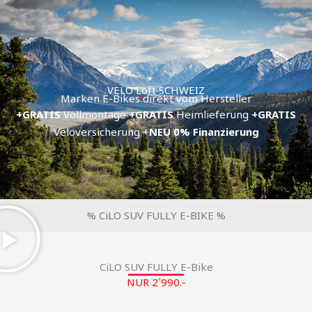
Zum
Inhalt
springen
VELO Loft SCHWEIZ
Marken E-Bikes direkt vom Hersteller
+GRATIS
Vollmontage
+GRATIS
Heimlieferung
+GRATIS
Veloversicherung +
NEU
0% Finanzierung
% CiLO SUV FULLY E-BIKE %
CiLO SUV FULLY E-Bike
NUR 2´990.-