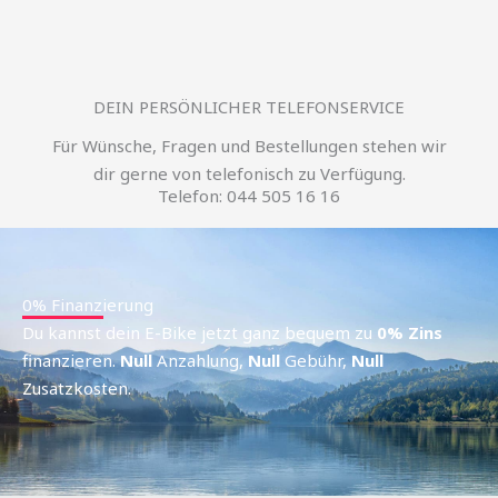
DEIN PERSÖNLICHER TELEFONSERVICE
Für Wünsche, Fragen und Bestellungen stehen wir
dir gerne von telefonisch zu Verfügung.
Telefon: 044 505 16 16
0% Finanzierung
Du kannst dein E-Bike jetzt ganz bequem zu
0% Zins
finanzieren.
Null
Anzahlung,
Null
Gebühr,
Null
Zusatzkosten.