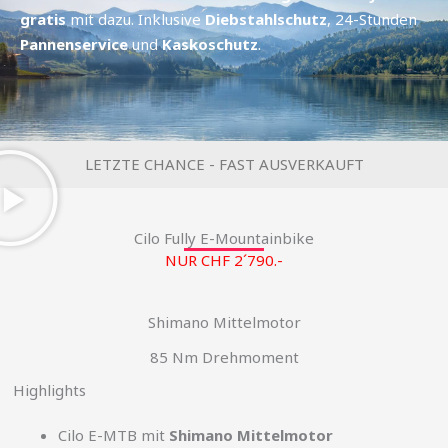
gratis
mit dazu. Inklusive
Diebstahlschutz
, 24-Stunden
Pannenservice
und
Kaskoschutz
.
LETZTE CHANCE - FAST AUSVERKAUFT
Cilo Fully E-Mountainbike
NUR CHF 2´790.-
Shimano Mittelmotor
85 Nm Drehmoment
Highlights
Cilo E-MTB mit
Shimano Mittelmotor