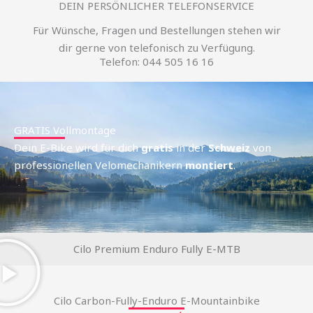
DEIN PERSÖNLICHER TELEFONSERVICE
Für Wünsche, Fragen und Bestellungen stehen wir
dir gerne von telefonisch zu Verfügung.
Telefon: 044 505 16 16
GRATIS Vollmontage
Dein E-Bike wird für dich
gratis
in der
Schweiz
von
professionellen Velomechanikern
montiert
.
Cilo Premium Enduro Fully E-MTB
Cilo Carbon-Fully-Enduro E-Mountainbike