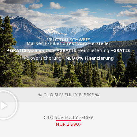
Zum
Inhalt
springen
VELO Loft SCHWEIZ
Marken E-Bikes direkt vom Hersteller
+GRATIS
Vollmontage
+GRATIS
Heimlieferung
+GRATIS
Veloversicherung +
NEU
0% Finanzierung
% CiLO SUV FULLY E-BIKE %
CiLO SUV FULLY E-Bike
NUR 2´990.-