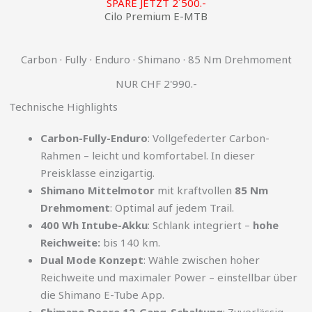
SPARE JETZT 2´500.-
Cilo Premium E-MTB
Carbon · Fully · Enduro · Shimano · 85 Nm Drehmoment
NUR CHF 2'990.-
Technische Highlights
Carbon-Fully-Enduro
: Vollgefederter Carbon-
Rahmen – leicht und komfortabel. In dieser
Preisklasse einzigartig.
Shimano Mittelmotor
mit kraftvollen
85 Nm
Drehmoment
: Optimal auf jedem Trail.
400 Wh Intube-Akku
: Schlank integriert –
hohe
Reichweite:
bis 140 km.
Dual Mode Konzept
: Wähle zwischen hoher
Reichweite und maximaler Power – einstellbar über
die Shimano E-Tube App.
Shimano Deore 12-Gang-Schaltung
: Zuverlässig