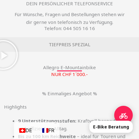
DEIN PERSÖNLICHER TELEFONSERVICE
Für Wünsche, Fragen und Bestellungen stehen wir
dir gerne von telefonisch zu Verfügung.
Telefon: 044 505 16 16
TIEFPREIS SPEZIAL
Allegro E-Mountainbike
NUR CHF 1´000.-
% Einmaliges Angebot %
Highlights
9 Unterstützungsstufen:
Kraftvoll bergauf, leise
E-Bike Beratung
und effizient im Alltag.
DE
FR
Bis zu 100 km Reichweite
– ideal für Touren und