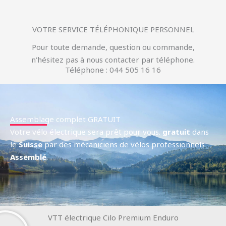
VOTRE SERVICE TÉLÉPHONIQUE PERSONNEL
Pour toute demande, question ou commande,
n'hésitez pas à nous contacter par téléphone.
Téléphone : 044 505 16 16
Assemblage complet GRATUIT
Votre vélo électrique sera prêt pour vous.
gratuit
dans
le
Suisse
par des mécaniciens de vélos professionnels
Assemblé
.
VTT électrique Cilo Premium Enduro