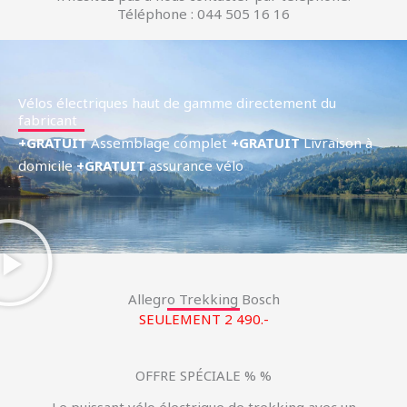
Téléphone : 044 505 16 16
Vélos électriques haut de gamme directement du
fabricant
+GRATUIT
Assemblage complet
+GRATUIT
Livraison à
domicile
+GRATUIT
assurance vélo
Allegro Trekking Bosch
SEULEMENT 2 490.-
OFFRE SPÉCIALE % %
Le puissant vélo électrique de trekking avec un