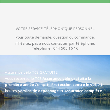
VOTRE SERVICE TÉLÉPHONIQUE PERSONNEL
Pour toute demande, question ou commande,
n'hésitez pas à nous contacter par téléphone.
Téléphone : 044 505 16 16
Assurance vélo TCS GRATUITE
Vous recevrez le TCS
Assurance vélo gratuite la
première année
Compris.
Protection contre le vol
, 24
heures
Service de dépannage
et
Assurance complète
.