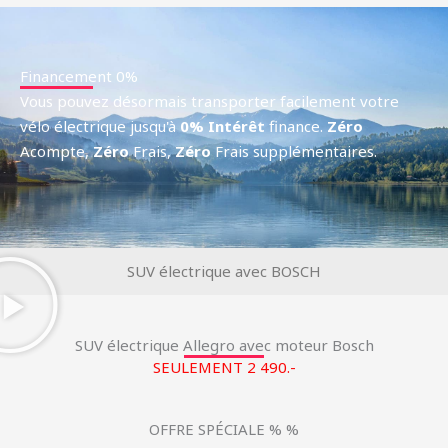
Financement 0%
Vous pouvez désormais transporter facilement votre
vélo électrique jusqu'à
0% Intérêt
finance.
Zéro
Acompte,
Zéro
Frais,
Zéro
Frais supplémentaires.
SUV électrique avec BOSCH
SUV électrique Allegro avec moteur Bosch
SEULEMENT 2 490.-
OFFRE SPÉCIALE % %