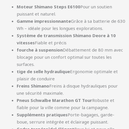
Moteur Shimano Steps E6100
Pour un soutien
puissant et naturel.
Gamme impressionnante
Grâce à sa batterie de 630
Wh – idéale pour les longues explorations.
Système de transmission Shimano Deore à 10
vitesses
Fiable et précis
fourche à suspension
Débattement de 80 mm avec
blocage pour un confort optimal sur toutes les
surfaces.
tige de selle hydraulique
Ergonomie optimale et
plaisir de conduire
Freins Shimano
Freins à disque hydrauliques pour
une sécurité maximale.
Pneus Schwalbe Marathon GT Tour
Robuste et
fiable pour la ville comme pour la campagne.
Suppléments pratiques
Porte-bagages, garde-
boue, serrure intégrée et éclairage puissant.
Cadre trapézoïdal élégant
Pour lui et pour elle.