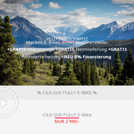
Zum
Inhalt
springen
VELO Loft SCHWEIZ
Marken E-Bikes direkt vom Hersteller
+GRATIS
Vollmontage
+GRATIS
Heimlieferung
+GRATIS
Veloversicherung +
NEU
0% Finanzierung
% CiLO SUV FULLY E-BIKE %
CiLO SUV FULLY E-Bike
NUR 2´990.-