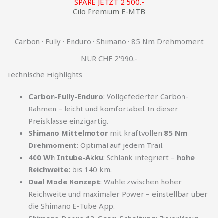
SPARE JETZT 2´500.-
Cilo Premium E-MTB
Carbon · Fully · Enduro · Shimano · 85 Nm Drehmoment
NUR CHF 2'990.-
Technische Highlights
Carbon-Fully-Enduro
: Vollgefederter Carbon-
Rahmen – leicht und komfortabel. In dieser
Preisklasse einzigartig.
Shimano Mittelmotor
mit kraftvollen
85 Nm
Drehmoment
: Optimal auf jedem Trail.
400 Wh Intube-Akku
: Schlank integriert –
hohe
Reichweite:
bis 140 km.
Dual Mode Konzept
: Wähle zwischen hoher
Reichweite und maximaler Power – einstellbar über
die Shimano E-Tube App.
Shimano Deore 12-Gang-Schaltung
: Zuverlässig