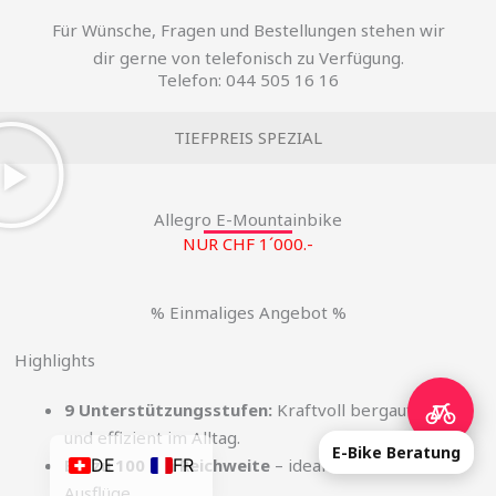
Für Wünsche, Fragen und Bestellungen stehen wir
dir gerne von telefonisch zu Verfügung.
Telefon: 044 505 16 16
TIEFPREIS SPEZIAL
Allegro E-Mountainbike
NUR CHF 1´000.-
% Einmaliges Angebot %
Highlights
9 Unterstützungsstufen:
Kraftvoll bergauf, leise
und effizient im Alltag.
E-Bike Beratung
Bis zu 100 km Reichweite
– ideal für Touren und
DE
FR
Ausflüge.