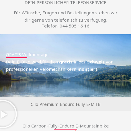
DEIN PERSÖNLICHER TELEFONSERVICE
Für Wünsche, Fragen und Bestellungen stehen wir
dir gerne von telefonisch zu Verfügung.
Telefon: 044 505 16 16
GRATIS Vollmontage
Dein E-Bike wird für dich
gratis
in der
Schweiz
von
professionellen Velomechanikern
montiert
.
Cilo Premium Enduro Fully E-MTB
Cilo Carbon-Fully-Enduro E-Mountainbike