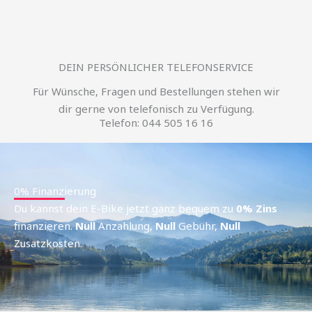
DEIN PERSÖNLICHER TELEFONSERVICE
Für Wünsche, Fragen und Bestellungen stehen wir
dir gerne von telefonisch zu Verfügung.
Telefon: 044 505 16 16
0% Finanzierung
Du kannst dein E-Bike jetzt ganz bequem zu
0% Zins
finanzieren.
Null
Anzahlung,
Null
Gebühr,
Null
Zusatzkosten.