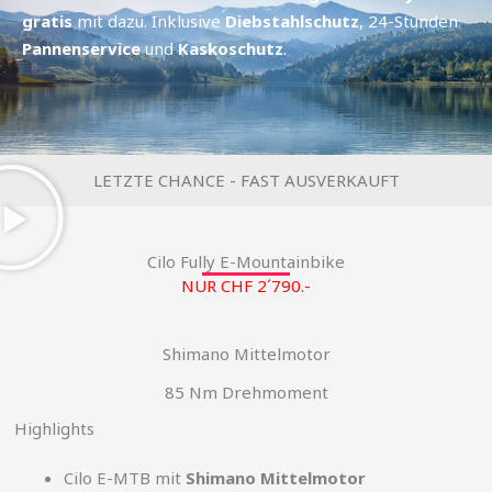
gratis
mit dazu. Inklusive
Diebstahlschutz
, 24-Stunden
Pannenservice
und
Kaskoschutz
.
LETZTE CHANCE - FAST AUSVERKAUFT
Cilo Fully E-Mountainbike
NUR CHF 2´790.-
Shimano Mittelmotor
85 Nm Drehmoment
Highlights
Cilo E-MTB mit
Shimano Mittelmotor