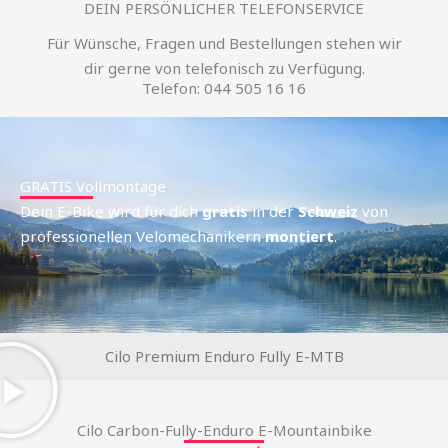
DEIN PERSÖNLICHER TELEFONSERVICE
Für Wünsche, Fragen und Bestellungen stehen wir
dir gerne von telefonisch zu Verfügung.
Telefon: 044 505 16 16
GRATIS Vollmontage
Dein E-Bike wird für dich
gratis
in der
Schweiz
von
professionellen Velomechanikern
montiert
.
Cilo Premium Enduro Fully E-MTB
Cilo Carbon-Fully-Enduro E-Mountainbike