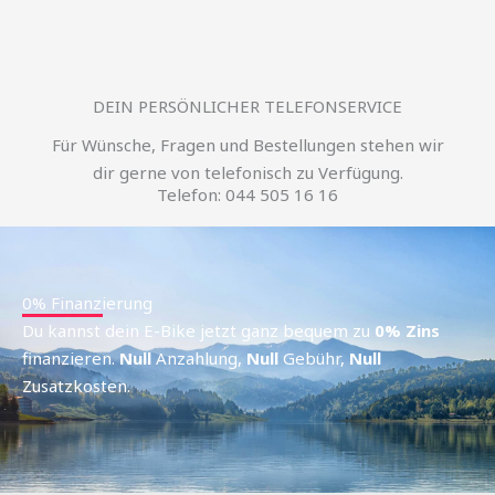
DEIN PERSÖNLICHER TELEFONSERVICE
Für Wünsche, Fragen und Bestellungen stehen wir
dir gerne von telefonisch zu Verfügung.
Telefon: 044 505 16 16
0% Finanzierung
Du kannst dein E-Bike jetzt ganz bequem zu
0% Zins
finanzieren.
Null
Anzahlung,
Null
Gebühr,
Null
Zusatzkosten.