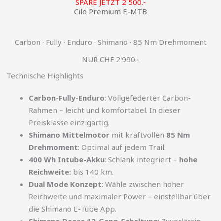
SPARE JETZT 2´500.-
Cilo Premium E-MTB
Carbon · Fully · Enduro · Shimano · 85 Nm Drehmoment
NUR CHF 2'990.-
Technische Highlights
Carbon-Fully-Enduro
: Vollgefederter Carbon-
Rahmen – leicht und komfortabel. In dieser
Preisklasse einzigartig.
Shimano Mittelmotor
mit kraftvollen
85 Nm
Drehmoment
: Optimal auf jedem Trail.
400 Wh Intube-Akku
: Schlank integriert –
hohe
Reichweite:
bis 140 km.
Dual Mode Konzept
: Wähle zwischen hoher
Reichweite und maximaler Power – einstellbar über
die Shimano E-Tube App.
Shimano Deore 12-Gang-Schaltung
: Zuverlässig