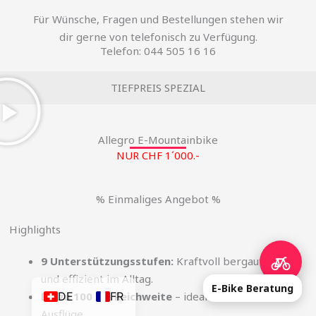
Für Wünsche, Fragen und Bestellungen stehen wir
dir gerne von telefonisch zu Verfügung.
Telefon: 044 505 16 16
TIEFPREIS SPEZIAL
Allegro E-Mountainbike
NUR CHF 1´000.-
% Einmaliges Angebot %
Highlights
9 Unterstützungsstufen:
Kraftvoll bergauf, leise
und effizient im Alltag.
E-Bike Beratung
Bis zu 100 km Reichweite
– ideal für Touren und
DE
FR
Ausflüge.