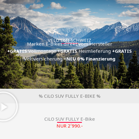
Zum
Inhalt
springen
VELO Loft SCHWEIZ
Marken E-Bikes direkt vom Hersteller
+GRATIS
Vollmontage
+GRATIS
Heimlieferung
+GRATIS
Veloversicherung +
NEU
0% Finanzierung
% CiLO SUV FULLY E-BIKE %
CiLO SUV FULLY E-Bike
NUR 2´990.-