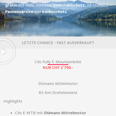
gratis
mit dazu. Inklusive
Diebstahlschutz
, 24-Stunden
Pannenservice
und
Kaskoschutz
.
LETZTE CHANCE - FAST AUSVERKAUFT
Cilo Fully E-Mountainbike
NUR CHF 2´790.-
Shimano Mittelmotor
85 Nm Drehmoment
Highlights
Cilo E-MTB mit
Shimano Mittelmotor